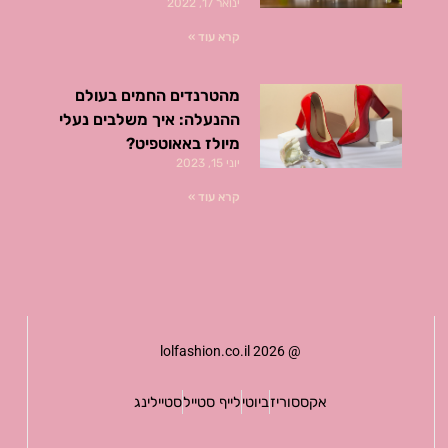
ינואר 17, 2022
קרא עוד »
מהטרנדים החמים בעולם
ההנעלה: איך משלבים נעלי
מיולז באאוטפיט?
יוני 15, 2023
קרא עוד »
@ lolfashion.co.il 2026
אקססוריז
ביוטי
לייף סטייל
סטיילינג