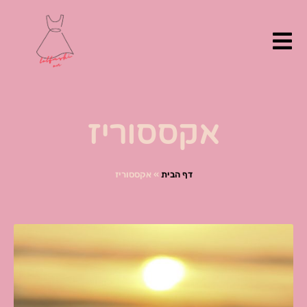
ילוג
תוכן
אקססוריז
דף הבית
»
אקססוריז