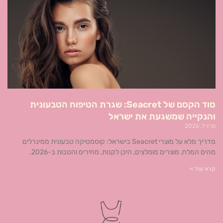
סוד הקסם של Seacret: שגרת הטיפוח הטבעונית
והנקייה שמשגעת את ישראל
מרץ 1, 2026
מדריך מלא על מוצרי Seacret בישראל: קוסמטיקה טבעונית ממינרלים
מהים המלח, מוצרים מומלצים, היכן לקנות, מחירים והטבות ב-2026.
קרא עוד »