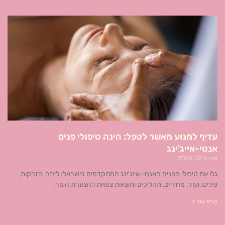
עדיף למנוע מאשר לטפל: הינה טיפולי פנים
אנטי-אייג'ינג
אפריל 12, 2026
גלו את טיפולי הפנים האנטי-אייג'ינג המתקדמים בישראל: לייזר, הזרקות,
פילינג ועוד. מחירים, תהליכים ותוצאות צפויות להצערת העור.
קרא עוד »