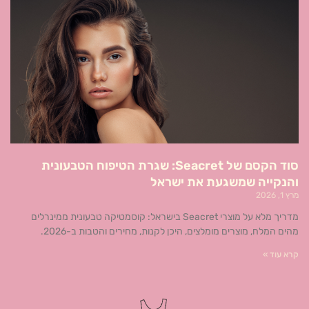
סוד הקסם של Seacret: שגרת הטיפוח הטבעונית
והנקייה שמשגעת את ישראל
מרץ 1, 2026
מדריך מלא על מוצרי Seacret בישראל: קוסמטיקה טבעונית ממינרלים
מהים המלח, מוצרים מומלצים, היכן לקנות, מחירים והטבות ב-2026.
קרא עוד »