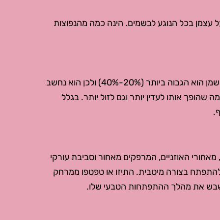
 עצמן בכל הנוגע לבשמים. הינה כמה מהנפוצות
ההבדל העיקרי טמון בריכוז שמן הבושם. בפרפיום, ריכוז השמן הוא הגבוה ביותר (20%-40%) ולכן הוא נחשב
קרתי יותר. או דה טואלט מכיל 5%-20% שמן, מה שהופך אותו לעדין יותר וגם לזול יותר. בגלל
.
 מאחורי האוזניים, המרפקים מאחור וסביבת עורקי
 להתפתח בצורה מיטבית. התיזו או טפטפו ממרחק