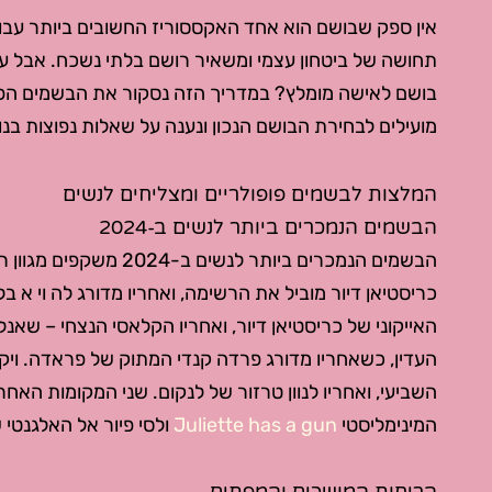
אין ספק שבושם הוא אחד האקססוריז החשובים ביותר עבו
תחושה של ביטחון עצמי ומשאיר רושם בלתי נשכח. אבל עם מ
בושם לאישה מומלץ? במדריך הזה נסקור את הבשמים הפופו
מועילים לבחירת הבושם הנכון ונענה על שאלות נפוצות בנו
המלצות לבשמים פופולריים ומצליחים לנשים
הבשמים הנמכרים ביותר לנשים ב-2024
הבשמים הנמכרים ביותר לנש
כריסטיאן דיור מוביל את הרשימה, ואחריו מדורג לה וי א ב
העדין, כשאחריו מדורג פרדה קנדי המתוק של פראדה. ויק
השביעי, ואחריו לנוון טרזור של לנקום. שני המקומות הא
המינימליסטי
Juliette has a gun
ולסי פיור אל האלגנטי של