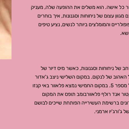
ר כל אישה. הוא משלים את ההופעה שלה, מעניק
גוון עצום של ניחוחות וסגנונות, איך בוחרים
לריים והמומלצים ביותר לנשים, נציע טיפים
שא.
ים ב-2024 משקפים מגוון רחב של ניחוחות וסגנונות, כאשר מיס דיור של
ל האהוב של לנקום. במקום השלישי ניצב ג'אדור
האייקוני של כריסטיאן דיור, ואחריו הקלאסי הנצחי – שאנל מספר 5. במקום החמישי נמצא פלאוור באי קנזו
טור אנד רולף פלאוורבומב תופס את המקום
חרונים ברשימת העשירייה הפותחת שייכים לבושם
 ג'ורג'יו ארמני.