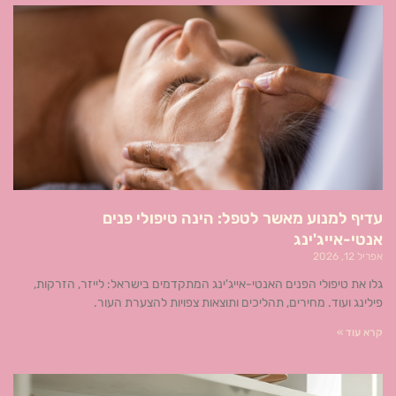
עדיף למנוע מאשר לטפל: הינה טיפולי פנים
אנטי-אייג'ינג
אפריל 12, 2026
גלו את טיפולי הפנים האנטי-אייג'ינג המתקדמים בישראל: לייזר, הזרקות,
פילינג ועוד. מחירים, תהליכים ותוצאות צפויות להצערת העור.
קרא עוד »