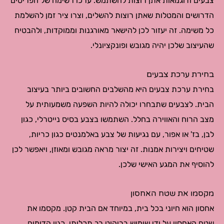
צבעים ודוגמאות אתן רוצות להשתמש. ערכו רשימה של הפריטים
הדרושים והמטלות שאתן רוצות להשלים, וצרו ציר זמן להשלמת
כל משימה. זה יעזור לכן להישאר מאורגנות וממוקדות, ולהבטיח
שהעיצוב שלכן יהיה מגובש ופונקציונלי.
בחירת ערכת צבעים
בחירת ערכת צבעים היא מהשלבים החשובים ביותר בעיצוב
הבית. לצבעים שתבחרו יכולה להיות השפעה משמעותית על
מצב הרוח והאווירה בחלל. השתמשו בצבע בסיס נייטרלי, כגון
לבן, בז' או אפור, עם נגיעות של צבע באלמנטים כגון כריות,
שטיחים ויצירות אמנות. זה יצור מראה מגובש ומאוזן, ויאפשר לכן
להוסיף את המגע האישי שלכן.
מקסמו את שטח האחסון
אחסון הוא חיוני בכל בית, במיוחד אם הבית קטן. מקסמו את
שטח האחסון על ידי שימוש בריהוט רב תכליתי, כגון הדומים