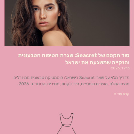
סוד הקסם של Seacret: שגרת הטיפוח הטבעונית
והנקייה שמשגעת את ישראל
מרץ 1, 2026
מדריך מלא על מוצרי Seacret בישראל: קוסמטיקה טבעונית ממינרלים
מהים המלח, מוצרים מומלצים, היכן לקנות, מחירים והטבות ב-2026.
קרא עוד »