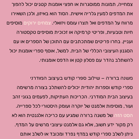
צמחייה, תמונות ממוסגרות או חפצי אומנות קטנים יכול להפוך
את המדפים למעין גלריה אישית. הסוד הוא באיזון, ולכן השאירו
מרווח על המדפים ואל תצרו עומס ויזואלי.
צמחים ירוקים
מוסיפים
חיות וטבעיות, ופריטי קרמיקה או זכוכית מוסיפים טקסטורה
ועניין. בחרו פריטים שמתכתבים עם התוכן של הספרים או עם
הסגנון העיצובי הכללי של הבית. למשל, אוסף ספרי אומנות יכול
להשתלב נהדר עם פסלון קטן או הדפס אומנותי.
משנה ברורה – שילוב ספרי קודש בעיצוב המודרני
ספרי קודש וספרות יהודית יכולים להשתלב בצורה מרשימה
בעיצוב הבית המודרני. הכריכות העתיקות, לפעמים בגוני זהב
ועור, מוסיפות אלמנט של יוקרה ועומק היסטורי לכל ספרייה.
הסט הזה
של משנה ברורה שמגיע עם כריכה אלגנטית הוא לא
רק מקור ידע חשוב, אלא גם אלמנט עיצובי מרשים על המדף.
ניתן לשלב ספרי קודש במדף נפרד ומכובד או לשלב אותם