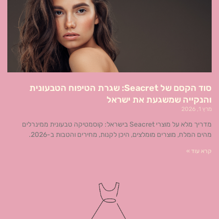
סוד הקסם של Seacret: שגרת הטיפוח הטבעונית
והנקייה שמשגעת את ישראל
מרץ 1, 2026
מדריך מלא על מוצרי Seacret בישראל: קוסמטיקה טבעונית ממינרלים
מהים המלח, מוצרים מומלצים, היכן לקנות, מחירים והטבות ב-2026.
קרא עוד »