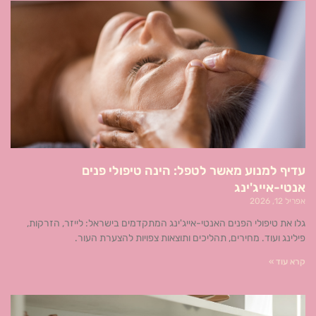
עדיף למנוע מאשר לטפל: הינה טיפולי פנים
אנטי-אייג'ינג
אפריל 12, 2026
גלו את טיפולי הפנים האנטי-אייג'ינג המתקדמים בישראל: לייזר, הזרקות,
פילינג ועוד. מחירים, תהליכים ותוצאות צפויות להצערת העור.
קרא עוד »