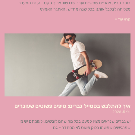
בוקר קריר, צהריים שמשיים וערב שבו שוב צריך ג’קט – עונת המעבר
מצליחה לבלבל אותנו בכל שנה מחדש. האתגר האמיתי
קרא עוד »
איך להתלבש בסטייל גברים: טיפים פשוטים שעובדים
יולי 5, 2026
יש גברים שנראים מצוין כמעט בכל מה שהם לובשים, ולעומתם יש מי
שמרגישים שמשהו בלוק פשוט לא מסתדר – גם