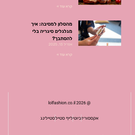
קרא עוד »
מהסלון למסיבה: איך
מגלגלים סיגריה בלי
להסתבך?
אפריל 13, 2025
קרא עוד »
@ lolfashion.co.il 2026
אקססוריז
ביוטי
לייף סטייל
סטיילינג