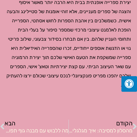
יצירת ספרייה אופנתית בבית היא הרבה יותר מאשר איסוף
והצגה של ספרים מעניינים, אלא זוהי אומנות של סטיילינג והבעה
אישית. כשמשלבים בין אהבת הספרות לחוש אסתטי, הספרייה
הופכת לאלמנט עיצובי מרכזי שמספר סיפור על בעלי הבית
ותחומי העניין שלהם. בין אם תבחרו בסידור צבעוני, שילוב פריטי
נוי או הדגשת אוספים ייחודיים, זכרו שהספרייה האידיאלית היא
ספרייה שמשקפת את הטעם האישי שלכם תוך יצירת הרמוניה
עם שאר העיצוב הביתי. עם קצת יצירתיות וטאצ' אישי, הספרים
שלכם יהפכו מפריט פונקציונלי לנכס עיצובי שכולם ירצו להעתיק
מכם.
ודם
ה
הקודם
הבא
מהסלון למסיבה: איך מגלגלים סיגריה בלי להסתבך?
מה ללבוש עם מבנה גוף תפוח: כך תדגישו את היתרונות ותאזנו את המראה