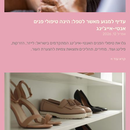
עדיף למנוע מאשר לטפל: הינה טיפולי פנים
אנטי-אייג'ינג
אפריל 12, 2026
גלו את טיפולי הפנים האנטי-אייג'ינג המתקדמים בישראל: לייזר, הזרקות,
פילינג ועוד. מחירים, תהליכים ותוצאות צפויות להצערת העור.
קרא עוד »