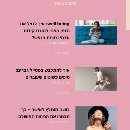
כתבות באתר
well being: איך לנצל את
הזמן הפנוי לטובת קידום
עצמי ורווחת הנפש?
ספטמבר 10, 2022
קרא עוד »
איך להתלבש בסטייל גברים:
טיפים פשוטים שעובדים
יולי 5, 2026
קרא עוד »
בושם מומלץ לאישה – כך
תבחרו את הניחוח המושלם
נובמבר 24, 2024